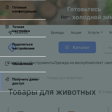
Готовые
конфигурации
Form
Точная
настройка
Москва
Бренды
Акции
Услуги
К
Поделиться
Каталог
настройками
Смартфоны
Инструменты
Одежда на весну
Комплект сан
Обновления
–
–
Главная
Каталог
Товары для животных
Получить демо-
доступ
Товары для животных
8 тов