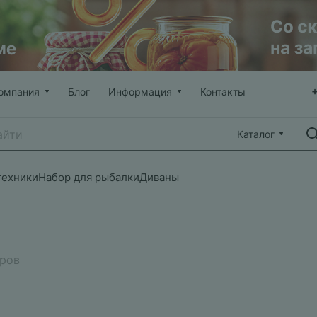
омпания
Блог
Информация
Контакты
Каталог
техники
Набор для рыбалки
Диваны
аров