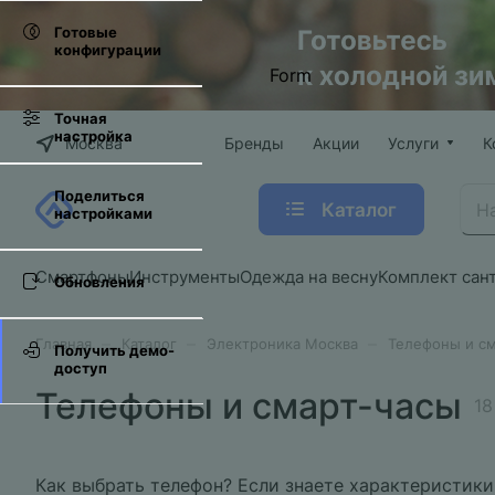
Готовые
конфигурации
Form
Точная
настройка
Москва
Бренды
Акции
Услуги
К
Поделиться
Каталог
настройками
Смартфоны
Инструменты
Одежда на весну
Комплект сан
Обновления
–
–
–
Главная
Каталог
Электроника Москва
Телефоны и с
Получить демо-
доступ
Телефоны и смарт-часы
18
Как выбрать телефон? Если знаете характеристики