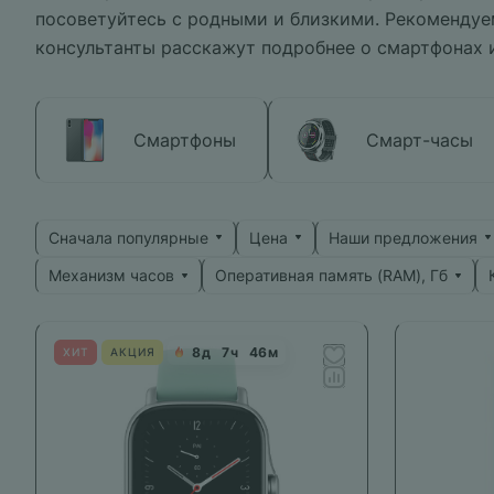
посоветуйтесь с родными и близкими. Рекомендуе
консультанты расскажут подробнее о смартфонах 
Смартфоны
Смарт-часы
Сначала популярные
Цена
Наши предложения
Механизм часов
Оперативная память (RAM), Гб
8
д
7
ч
46
м
ХИТ
АКЦИЯ