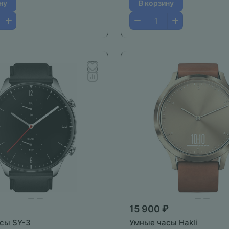
ну
В корзину
15 900 ₽
сы SY-3
Умные часы Hakli