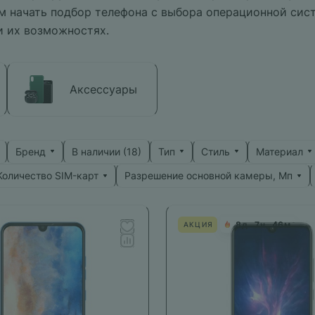
м начать подбор телефона с выбора операционной сис
и их возможностях.
Аксессуары
Бренд
Тип
Стиль
Материал
В наличии (
18
)
Количество SIM-карт
Разрешение основной камеры, Мп
8
д
7
ч
46
м
АКЦИЯ