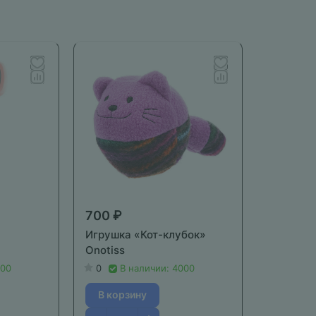
700 ₽
а
Игрушка «Кот-клубок»
Onotiss
000
0
В наличии: 4000
В корзину