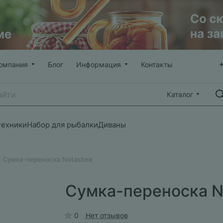
омпания
Блог
Информация
Контакты
Каталог
техники
Набор для рыбалки
Диваны
Сумка-переноска Notasbee
Сумка-переноска N
0
Нет отзывов