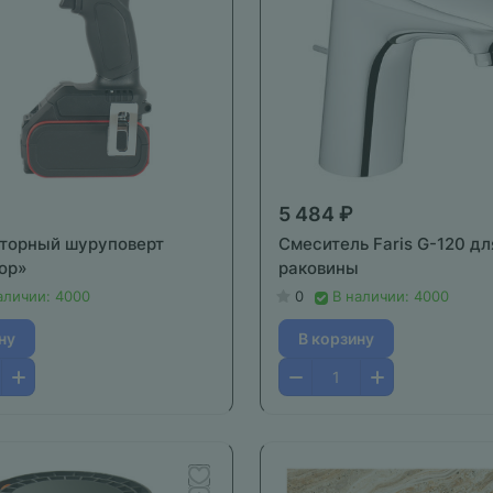
5 484 ₽
торный шуруповерт
Смеситель Faris G-120 дл
ор»
раковины
аличии: 4000
0
В наличии: 4000
ну
В корзину