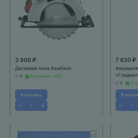
3 900 ₽
7 820 ₽
Дисковая пила SawDesk
Аккумуля
«Гладиат
0
В наличии: 4000
0
В н
В корзину
В корзи