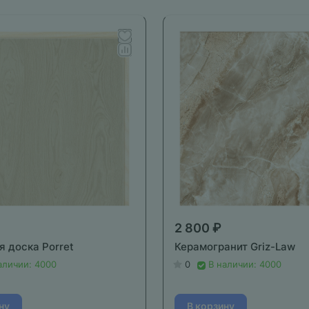
2 800 ₽
я доска Porret
Керамогранит Griz-Law
аличии: 4000
0
В наличии: 4000
ну
В корзину