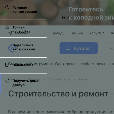
Готовые
конфигурации
Form
Точная
настройка
Москва
Бренды
Акции
Услуги
К
Поделиться
Каталог
настройками
Смартфоны
Инструменты
Одежда на весну
Комплект сан
Обновления
–
–
Главная
Каталог
Строительство и ремонт
Получить демо-
доступ
Строительство и ремонт
5
В нашем интернет-магазине собрана продукция, кот