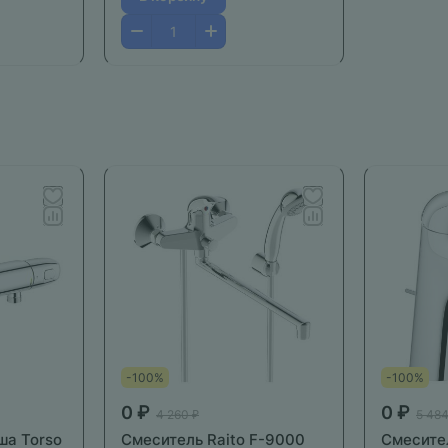
-100%
-100%
0 ₽
0 ₽
4 260 ₽
5 484
ша Torso
Смеситель Raito F-9000
Смесител