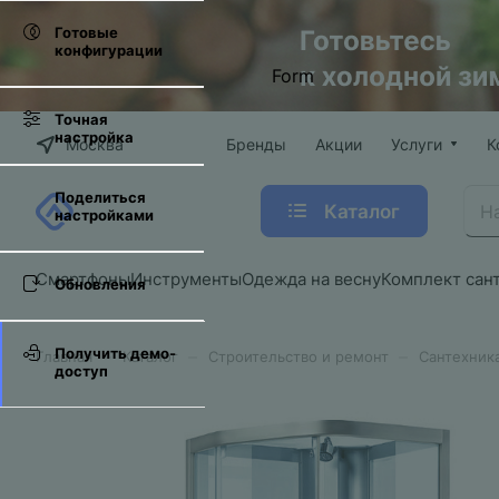
Готовые
конфигурации
Form
Точная
настройка
Москва
Бренды
Акции
Услуги
К
Поделиться
Каталог
настройками
Смартфоны
Инструменты
Одежда на весну
Комплект сан
Обновления
Получить демо-
–
–
–
Главная
Каталог
Строительство и ремонт
Сантехник
доступ