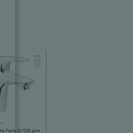
 ₽
ь Faris G-120 для