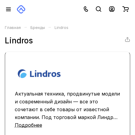
–
–
Главная
Бренды
Lindros
Lindros
Актуальная техника, продвинутые модели
и современный дизайн — все это
сочетают в себе товары от известной
компании. Под торговой маркой Линдрос
производится портативная продукция,
Подробнее
поставляемая по всему миру. Колонки,