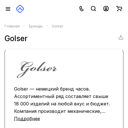
–
–
Главная
Бренды
Golser
Golser
Golser — немецкий бренд часов.
Ассортиментный ряд составляет свыше
18 000 изделий на любой вкус и бюджет.
Компания производит механические,
кварцевые и умные часы, отличающиеся
Подробнее
высоким качеством и долговечностью.