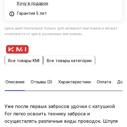
Хочу в подарок
Гарантия 5 лет
Цена действительна только для интернет-магазина и может
отличаться от цен в розничных магазинах
Все товары KMI
Все товары категории
Описание
Отзывы (3)
Характеристики
Оплата
Дост
Уже после первых забросов удочки с катушкой
For легко освоить технику заброса и
осуществлять различные виды проводок. Шпуля