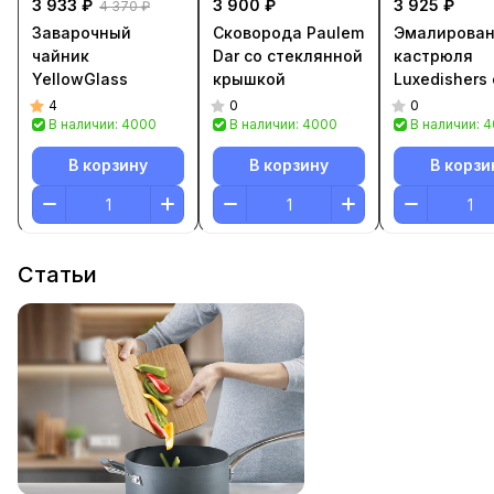
3 933 ₽
3 900 ₽
3 925 ₽
4 370 ₽
Заварочный
Сковорода Paulem
Эмалирова
чайник
Dar со стеклянной
кастрюля
YellowGlass
крышкой
Luxedishers 
крышкой
4
0
0
В наличии: 4000
В наличии: 4000
В наличии: 
В корзину
В корзину
В корзи
Статьи