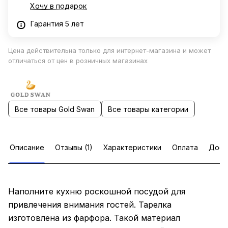
Хочу в подарок
Гарантия 5 лет
Цена действительна только для интернет-магазина и может
отличаться от цен в розничных магазинах
Все товары Gold Swan
Все товары категории
Описание
Отзывы (1)
Характеристики
Оплата
Дост
Наполните кухню роскошной посудой для
привлечения внимания гостей. Тарелка
изготовлена из фарфора. Такой материал