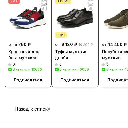
ХИТ
АКЦИЯ
-10%
от 5 760 ₽
от 9 180 ₽
от 14 400 ₽
10 200 ₽
Кроссовки для
Туфли мужские
Полуботинк
бега мужские
дерби
мужские
0
0
0
В наличии: 16000
В наличии: 16000
В наличии: 
Подписаться
Подписаться
Подписа
Назад к списку