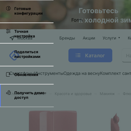
Готовые
конфигурации
Form
Точная
настройка
Москва
Бренды
Акции
Услуги
К
Поделиться
Каталог
настройками
Смартфоны
Инструменты
Одежда на весну
Комплект сан
Обновления
Получить демо-
–
–
–
–
Главная
Каталог
Красота и здоровье
Макияж
Флюи
доступ