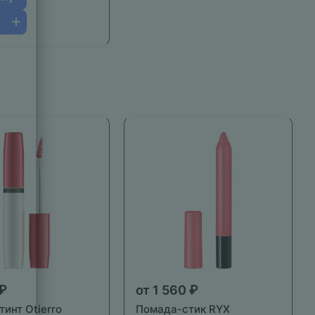
 ₽
от 1 560 ₽
инт Otierro
Помада-стик RYX