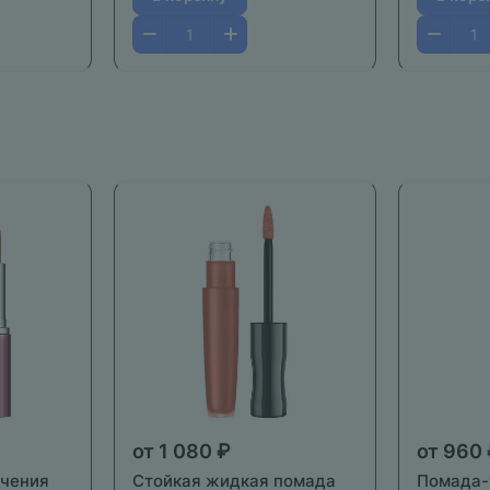
от 1 080 ₽
от 960
ичения
Стойкая жидкая помада
Помада-т