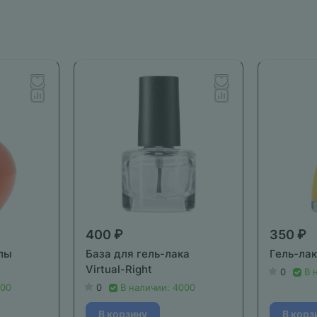
400 ₽
350 ₽
лы
База для гель-лака
Гель-лак
Virtual-Right
0
В 
000
0
В наличии: 4000
В корзину
В корз