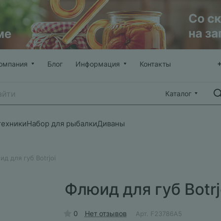
омпания
Блог
Информация
Контакты
Каталог
техники
Набор для рыбалки
Диваны
д для губ Botrjoi
Флюид для губ Botrj
0
Нет отзывов
Арт.
F23786A5