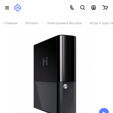
–
–
–
Главная
Каталог
Электроника Москва
Игры и прист